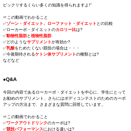
ビックリするくらい多くの知識を得られますよ!"
☞この動画でわかること
✅
ゾーン・ダイエット、ローファット・ダイエット
との比較
✅ローカーボ・ダイエットの
カロリー比
は?
✅
動物性脂肪
と
植物性脂肪
✅どのような
サプリメント
が有効か?
✅
乳酸
をためたくない競技の場合は・・・
✅今後期待される
ケトン体サプリメント
の種類とは?
などなど
●Q&A
今回の内容であるローカーボ・ダイエットを中心に、学生にとって
お勧めのサプリメント、さらにはボディコンテストのためのカーボ
アップの方法まで、さまざまな質問に回答しています。
☞この動画でわかること
✅
ワークアウトドリンク
のカーボは?
✅
競技パフォーマンス
における違いは?