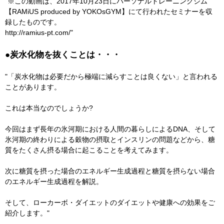
"※この動画は、2017年10月23日にパーソナルトレーニングジム
【RAMiUS produced by YOKOsGYM】にて行われたセミナーを収
録したものです。
http://ramius-pt.com/
"
●炭水化物を抜くことは・・・
"「炭水化物は必要だから極端に減らすことは良くない」と言われる
ことがあります。
これは本当なのでしょうか?
今回はまず長年の氷河期における人間の暮らしによるDNA、そして
氷河期の終わりによる穀物の摂取とインスリンの問題などから、糖
質をたくさん摂る場合に起こることを考えてみます。
次に糖質を摂った場合のエネルギー生成過程と糖質を摂らない場合
のエネルギー生成過程を解説。
そして、ローカーボ・ダイエットのダイエットや健康への効果をご
紹介します。"