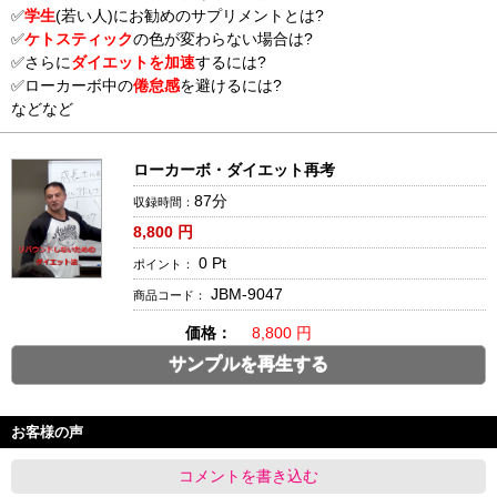
✅
学生
(若い人)にお勧めのサプリメントとは?
✅
ケトスティック
の色が変わらない場合は?
✅さらに
ダイエットを加速
するには?
✅ローカーボ中の
倦怠感
を避けるには?
などなど
ローカーボ・ダイエット再考
87分
収録時間：
8,800
円
0
Pt
ポイント：
JBM-9047
商品コード：
価格：
8,800 円
サンプルを再生する
お客様の声
コメントを書き込む