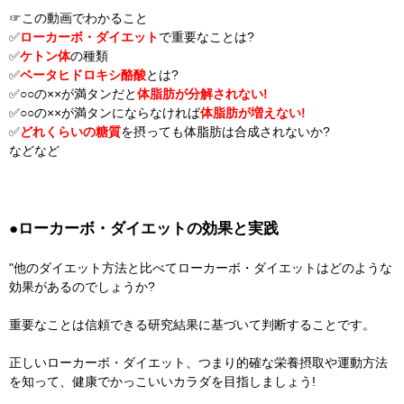
☞この動画でわかること
✅
ローカーボ・ダイエット
で重要なことは?
✅
ケトン体
の種類
✅
ベータヒドロキシ酪酸
とは?
✅○○の××が満タンだと
体脂肪が分解されない!
✅○○の××が満タンにならなければ
体脂肪が増えない!
✅
どれくらいの糖質
を摂っても体脂肪は合成されないか?
などなど
●ローカーボ・ダイエットの効果と実践
"他のダイエット方法と比べてローカーボ・ダイエットはどのような
効果があるのでしょうか?
重要なことは信頼できる研究結果に基づいて判断することです。
正しいローカーボ・ダイエット、つまり的確な栄養摂取や運動方法
を知って、健康でかっこいいカラダを目指しましょう!