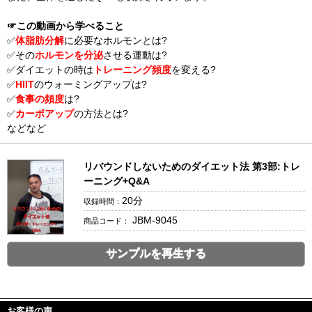
☞この動画から学べること
✅
体脂肪分解
に必要なホルモンとは?
✅その
ホルモンを分泌
させる運動は?
✅ダイエットの時は
トレーニング頻度
を変える?
✅
HIIT
のウォーミングアップは?
✅
食事の頻度
は?
✅
カーボアップ
の方法とは?
などなど
リバウンドしないためのダイエット法 第3部:トレ
ーニング+Q&A
20分
収録時間：
JBM-9045
商品コード：
サンプルを再生する
________________________________________________________
お客様の声