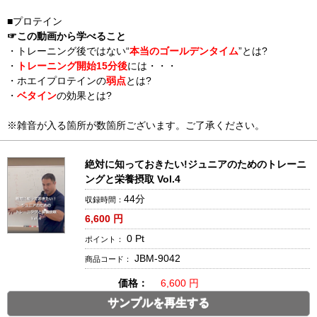
■プロテイン
☞この動画から学べること
・トレーニング後ではない“
本当のゴールデンタイム
”とは?
・
トレーニング開始15分後
には・・・
・ホエイプロテインの
弱点
とは?
・
ベタイン
の効果とは?
※雑音が入る箇所が数箇所ございます。ご了承ください。
絶対に知っておきたい!ジュニアのためのトレーニ
ングと栄養摂取 Vol.4
44分
収録時間：
6,600
円
0
Pt
ポイント：
JBM-9042
商品コード：
価格：
6,600 円
サンプルを再生する