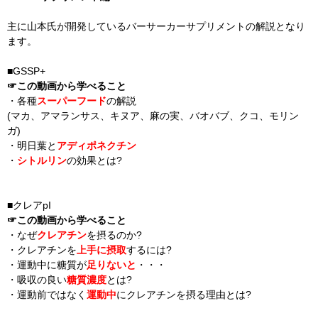
主に山本氏が開発しているバーサーカーサプリメントの解説となり
ます。
■GSSP+
☞この動画から学べること
・各種
スーパーフード
の解説
(マカ、アマランサス、キヌア、麻の実、バオバブ、クコ、モリン
ガ)
・明日葉と
アディポネクチン
・
シトルリン
の効果とは?
■クレアpI
☞この動画から学べること
・なぜ
クレアチン
を摂るのか?
・クレアチンを
上手に摂取
するには?
・運動中に糖質が
足りないと
・・・
・吸収の良い
糖質濃度
とは?
・運動前ではなく
運動中
にクレアチンを摂る理由とは?