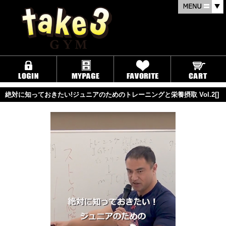
絶対に知っておきたい!ジュニアのためのトレーニングと栄養摂取 Vol.2[]