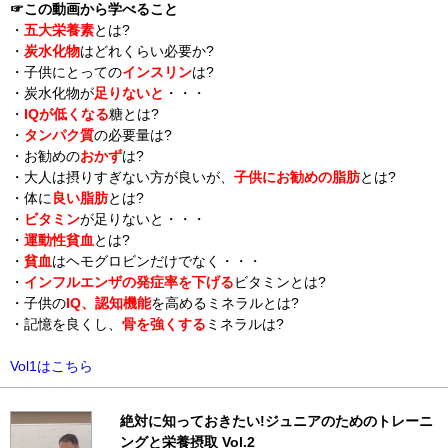
☞この動画から学べること
・
五大栄養素
とは?
・
炭水化物
はどれくらい必要か?
・子供にとっての
インスリン
は?
・炭水化物が
足りないと
・・・
・
IQが低くなる
糖とは?
・
タンパク質
の必要量は?
・お勧めの
おかず
は?
・大人は摂りすぎない方が良いが、
子供にお勧めの脂肪
とは?
・体に
良い脂肪
とは?
・
ビタミン
が足りないと・・・
・
運動性貧血
とは?
・
貧血
はヘモグロビンだけでなく・・・
・
インフルエンザの発症率を下げる
ビタミンとは?
・子供の
IQ、認知機能
を高めるミネラルとは?
・記憶を良くし、
骨を強くする
ミネラルは?
Vol1はこちら
絶対に知っておきたい!ジュニアのためのトレーニ
ングと栄養摂取 Vol.2